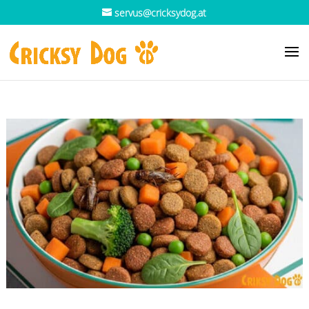
servus@cricksydog.at