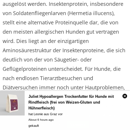
ausgelöst werden. Insektenprotein, insbesondere
von Soldatenfliegenlarven (Hermetia illucens),
stellt eine alternative Proteinquelle dar, die von
den meisten allergischen Hunden gut vertragen
wird. Dies liegt an der einzigartigen
Aminosäurestruktur der Insektenproteine, die sich
deutlich von der von Säugetier- oder
Geflügelproteinen unterscheidet. Für Hunde, die
nach endlosen Tierarztbesuchen und
Diätversuchen immer noch unter Hautproblemen,
Juckreiz oder Verdauungsstörungen leiden, kann
Juliet Hypoallergen Trockenfutter für Hunde mit
Rindfleisch (frei von Weizen-Gluten und
Insektenprotein eine wahre Offenbarung sein und
Hühnerfleisch)
die Lebensqualität erheblich verbessern. Die
hat Leonie aus Graz vor
Durch das weitere Surfen auf der Website stimmen Sie der Verwendung
About 6 hours ago
Reduzierung von Entzündungsreaktionen im
von Cookies zu.
Verstehe
gekauft