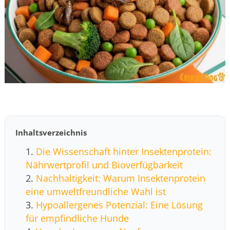
Inhaltsverzeichnis
Die Wissenschaft hinter Insektenprotein:
Nährwertprofil und Bioverfügbarkeit
Nachhaltigkeit: Warum Insektenprotein
eine umweltfreundliche Wahl ist
Hypoallergenes Potenzial: Eine Lösung
für empfindliche Hunde