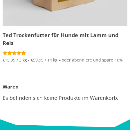
Ted Trockenfutter für Hunde mit Lamm und
Reis
€15.99 / 3 kg - €59.99 / 14 kg
–
oder abonniere und spare
10%
Bewertet mit
5.00
von 5
Waren
Es befinden sich keine Produkte im Warenkorb.