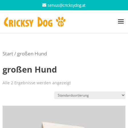
servus@cricksydog.at
Start
/ großen Hund
großen Hund
Alle 2 Ergebnisse werden angezeigt