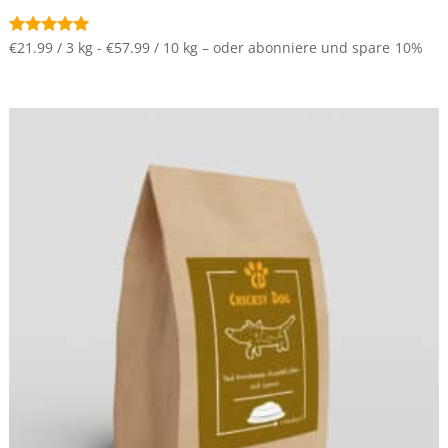
€21.99 / 3 kg - €57.99 / 10 kg
–
oder abonniere und spare
10%
Bewertet mit
5.00
von 5